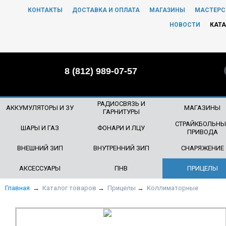
КОНТАКТЫ
ДОСТАВКА И ОПЛАТА
МАГАЗИНЫ
МАСТЕРС
ЧТО БУДЕМ ИСКАТЬ?
НОВОСТИ
КАТА
8 (812) 989-07-57
РАДИОСВЯЗЬ И
АККУМУЛЯТОРЫ И ЗУ
МАГАЗИНЫ
ГАРНИТУРЫ
СТРАЙКБОЛЬНЫ
ШАРЫ И ГАЗ
ФОНАРИ И ЛЦУ
ПРИВОДА
ВНЕШНИЙ ЗИП
ВНУТРЕННИЙ ЗИП
СНАРЯЖЕНИЕ
АКСЕССУАРЫ
ПНВ
ПРИЦЕЛЫ
Главная
→
Каталог товаров
→
Прицелы
→
Коллиматорные
НОВИНКА