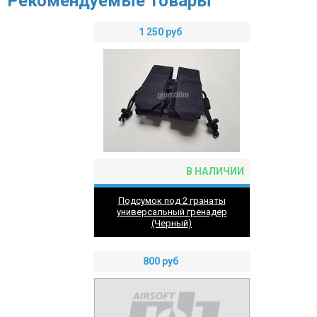
Рекомендуемые товары
1 250
руб
В НАЛИЧИИ
Подсумок под 2 гранаты
универсальный гренадер
(Черный)
800
руб