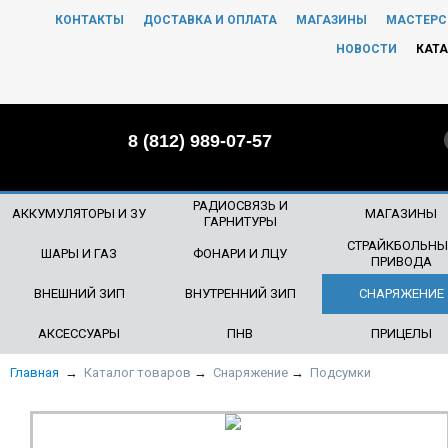
КОНТАКТЫ
ДОСТАВКА И ОПЛАТА
МАГАЗИНЫ
МАСТЕРС
ЧТО БУДЕМ ИСКАТЬ?
НОВОСТИ
КАТА
8 (812) 989-07-57
РАДИОСВЯЗЬ И
АККУМУЛЯТОРЫ И ЗУ
МАГАЗИНЫ
ГАРНИТУРЫ
СТРАЙКБОЛЬНЫ
ШАРЫ И ГАЗ
ФОНАРИ И ЛЦУ
ПРИВОДА
ВНЕШНИЙ ЗИП
ВНУТРЕННИЙ ЗИП
СНАРЯЖЕНИЕ
АКСЕССУАРЫ
ПНВ
ПРИЦЕЛЫ
Главная
→
Каталог товаров
→
Снаряжение
→
Подсумки