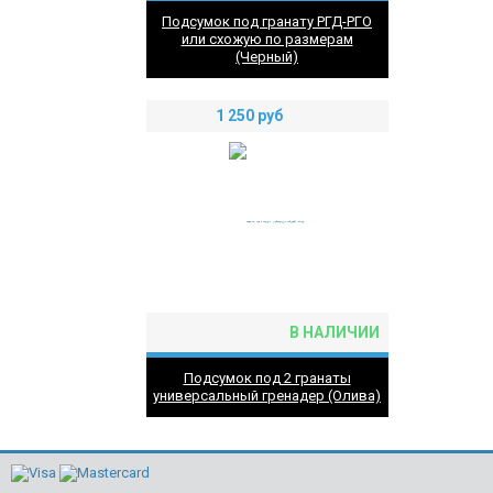
Подсумок под гранату РГД-РГО
или схожую по размерам
(Черный)
1 250
руб
В НАЛИЧИИ
Подсумок под 2 гранаты
универсальный гренадер (Олива)