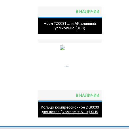
В НАЛИЧИИ
Нозл TZ0081 для AK длинный
упл.кольцо (SHS)
В НАЛИЧИИ
Кольцо компрессионное DQ0033
для нозла ( комплект 6 шт) SHS