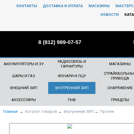
КОНТАКТЫ
ДОСТАВКА И ОПЛАТА
МАГАЗИНЫ
МАСТЕРС
ЧТО БУДЕМ ИСКАТЬ?
НОВОСТИ
КАТА
8 (812) 989-07-57
РАДИОСВЯЗЬ И
АККУМУЛЯТОРЫ И ЗУ
МАГАЗИНЫ
ГАРНИТУРЫ
СТРАЙКБОЛЬНЫ
ШАРЫ И ГАЗ
ФОНАРИ И ЛЦУ
ПРИВОДА
ВНЕШНИЙ ЗИП
ВНУТРЕННИЙ ЗИП
СНАРЯЖЕНИЕ
АКСЕССУАРЫ
ПНВ
ПРИЦЕЛЫ
Главная
→
Каталог товаров
→
Внутренний ЗИП
→
Прочее