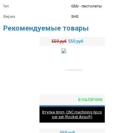
Тип
Gbb - пистолеты
Фирма
SHS
Рекомендуемые товары
550
руб
550
руб
В НАЛИЧИИ
Втулки 6mm, CNC machining 6pcs
per set (Rocket Airsoft)
550
руб