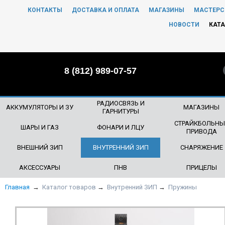
КОНТАКТЫ
ДОСТАВКА И ОПЛАТА
МАГАЗИНЫ
МАСТЕРС
ЧТО БУДЕМ ИСКАТЬ?
НОВОСТИ
КАТА
8 (812) 989-07-57
РАДИОСВЯЗЬ И
АККУМУЛЯТОРЫ И ЗУ
МАГАЗИНЫ
ГАРНИТУРЫ
СТРАЙКБОЛЬНЫ
ШАРЫ И ГАЗ
ФОНАРИ И ЛЦУ
ПРИВОДА
ВНЕШНИЙ ЗИП
ВНУТРЕННИЙ ЗИП
СНАРЯЖЕНИЕ
АКСЕССУАРЫ
ПНВ
ПРИЦЕЛЫ
Главная
→
Каталог товаров
→
Внутренний ЗИП
→
Пружины