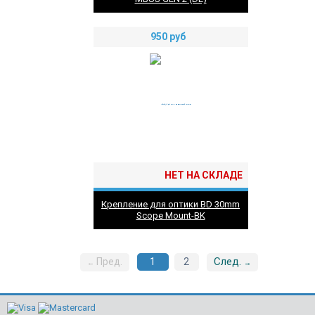
950
руб
НЕТ НА СКЛАДЕ
Крепление для оптики BD 30mm
Scope Mount-BK
След.
Пред.
1
2
←
→