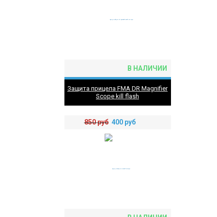
В НАЛИЧИИ
Защита прицела FMA DR Magnifier
Scope kill flash
850
руб
400
руб