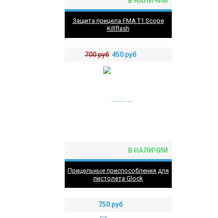
В НАЛИЧИИ
Защита прицела FMA T1 Scope
Killflash
700
руб
450
руб
В НАЛИЧИИ
Прицельные приспособления для
пистолета Glock
750
руб