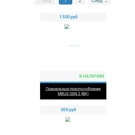
След.
Пред.
1
2
←
→
1 500
руб
В НАЛИЧИИ
Прицельные приспособления
MBUS GEN 2 (BK)
650
руб