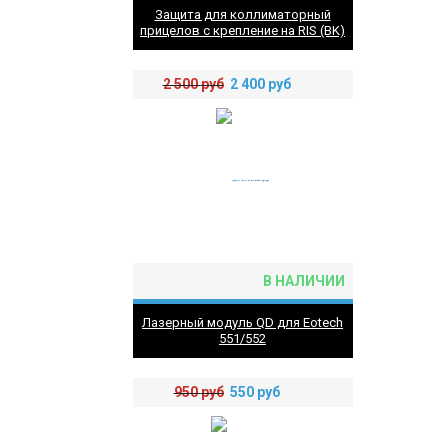
Защита для коллиматорный
прицелов с крепление на RIS (BK)
2 500
руб
2 400
руб
В НАЛИЧИИ
Лазерный модуль QD для Eotech
551/552
950
руб
550
руб