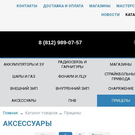
КОНТАКТЫ
ДОСТАВКА И ОПЛАТА
МАГАЗИНЫ
МАСТЕРС
ЧТО БУДЕМ ИСКАТЬ?
НОВОСТИ
КАТА
8 (812) 989-07-57
РАДИОСВЯЗЬ И
АККУМУЛЯТОРЫ И ЗУ
МАГАЗИНЫ
ГАРНИТУРЫ
СТРАЙКБОЛЬНЫ
ШАРЫ И ГАЗ
ФОНАРИ И ЛЦУ
ПРИВОДА
ВНЕШНИЙ ЗИП
ВНУТРЕННИЙ ЗИП
СНАРЯЖЕНИЕ
АКСЕССУАРЫ
ПНВ
ПРИЦЕЛЫ
Главная
→
Каталог товаров
→
Прицелы
АКСЕССУАРЫ