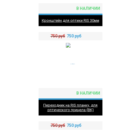
В НАЛИЧИИ
Кронштейн для оптики RIS 30мм
750
руб
750
руб
В НАЛИЧИИ
Переходник на RIS планку, для
оптического прицела (BK)
750
руб
750
руб