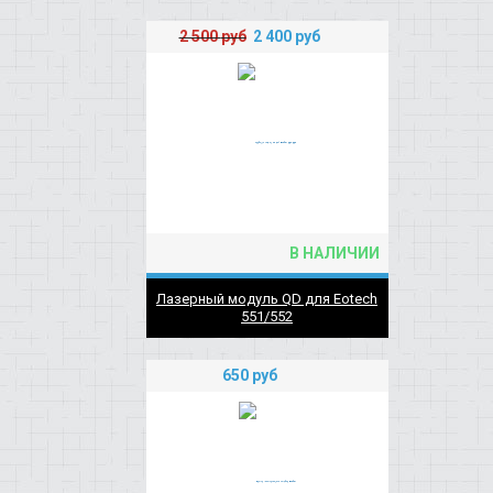
2 500
руб
2 400
руб
В НАЛИЧИИ
Лазерный модуль QD для Eotech
551/552
650
руб