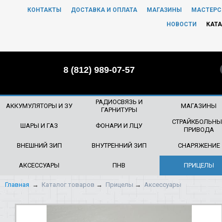
КОНТАКТЫ
ДОСТАВКА И ОПЛАТА
МАГАЗИНЫ
МАСТЕРС
ЧТО БУДЕМ ИСКАТЬ?
НОВОСТИ
КАТА
8 (812) 989-07-57
РАДИОСВЯЗЬ И
АККУМУЛЯТОРЫ И ЗУ
МАГАЗИНЫ
ГАРНИТУРЫ
СТРАЙКБОЛЬНЫ
ШАРЫ И ГАЗ
ФОНАРИ И ЛЦУ
ПРИВОДА
ВНЕШНИЙ ЗИП
ВНУТРЕННИЙ ЗИП
СНАРЯЖЕНИЕ
АКСЕССУАРЫ
ПНВ
ПРИЦЕЛЫ
Главная
→
Каталог товаров
→
Прицелы
→
Аксессуары