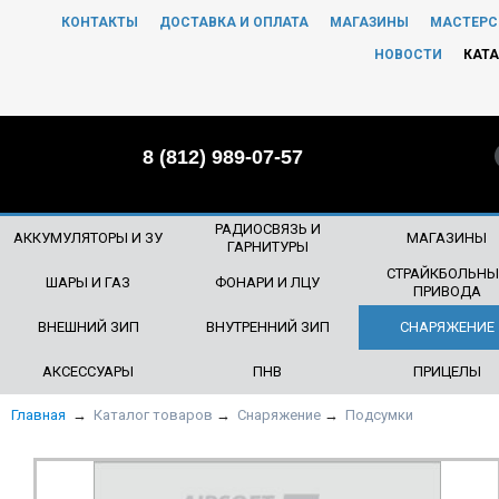
КОНТАКТЫ
ДОСТАВКА И ОПЛАТА
МАГАЗИНЫ
МАСТЕРС
ЧТО БУДЕМ ИСКАТЬ?
НОВОСТИ
КАТА
8 (812) 989-07-57
РАДИОСВЯЗЬ И
АККУМУЛЯТОРЫ И ЗУ
МАГАЗИНЫ
ГАРНИТУРЫ
СТРАЙКБОЛЬНЫ
ШАРЫ И ГАЗ
ФОНАРИ И ЛЦУ
ПРИВОДА
ВНЕШНИЙ ЗИП
ВНУТРЕННИЙ ЗИП
СНАРЯЖЕНИЕ
АКСЕССУАРЫ
ПНВ
ПРИЦЕЛЫ
Главная
→
Каталог товаров
→
Снаряжение
→
Подсумки