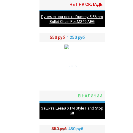
НЕТ НА СКЛАДЕ
Пулеметная лента Dummy 5.56mm
Bullet Chain For:M249 AEG
550
руб
1 250
руб
В НАЛИЧИИ
Защита цевья XTM Style Hand Stop
Kit
550
руб
450
руб