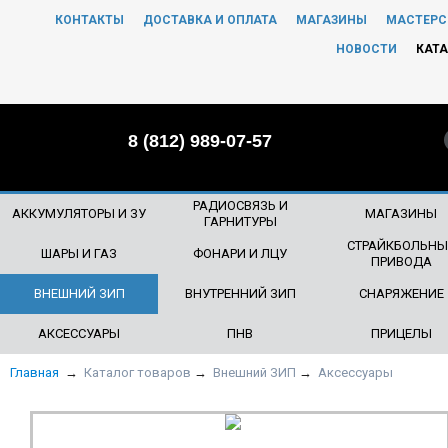
КОНТАКТЫ
ДОСТАВКА И ОПЛАТА
МАГАЗИНЫ
МАСТЕРС
ЧТО БУДЕМ ИСКАТЬ?
НОВОСТИ
КАТА
8 (812) 989-07-57
РАДИОСВЯЗЬ И
АККУМУЛЯТОРЫ И ЗУ
МАГАЗИНЫ
ГАРНИТУРЫ
СТРАЙКБОЛЬНЫ
ШАРЫ И ГАЗ
ФОНАРИ И ЛЦУ
ПРИВОДА
ВНЕШНИЙ ЗИП
ВНУТРЕННИЙ ЗИП
СНАРЯЖЕНИЕ
АКСЕССУАРЫ
ПНВ
ПРИЦЕЛЫ
Главная
→
Каталог товаров
→
Внешний ЗИП
→
Аксессуары